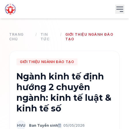
TRANG
/
TIN
/
GIỚI THIỆU NGÀNH ĐÀO
CHỦ
TỨC
TẠO
GIỚI THIỆU NGÀNH ĐÀO TẠO
Ngành kinh tế định
hướng 2 chuyên
ngành: kinh tế luật &
kinh tế số
HVU
Ban Tuyển sinh
05/05/2026