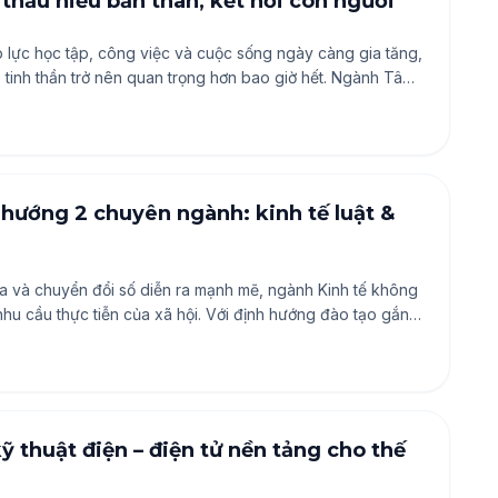
thấu hiểu bản thân, kết nối con người
áp lực học tập, công việc và cuộc sống ngày càng gia tăng,
tinh thần trở nên quan trọng hơn bao giờ hết. Ngành Tâm
ứu hành vi, cảm xúc và suy nghĩ của con người, từ đó góp
cuộc sống và xây dựng cộng đồng khỏe mạnh, hạnh phúc.
 hướng 2 chuyên ngành: kinh tế luật &
a và chuyển đổi số diễn ra mạnh mẽ, ngành Kinh tế không
hu cầu thực tiễn của xã hội. Với định hướng đào tạo gắn
nh Kinh tế mang đến cho người học hai chuyên ngành nổi
số – mở ra nhiều cơ hội nghề nghiệp hiện đại, linh hoạt và
 thuật điện – điện tử nền tảng cho thế