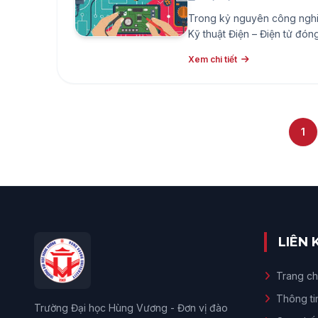
Trong kỷ nguyên công nghi
Kỹ thuật Điện – Điện tử đóng
thống kỹ thuật của xã hội. T
Xem chi tiết
– tất cả đều gắn liền với lĩ
những bạn yêu thích kỹ thu
1
LIÊN
Trang c
Thông ti
Trường Đại học Hùng Vương - Đơn vị đào