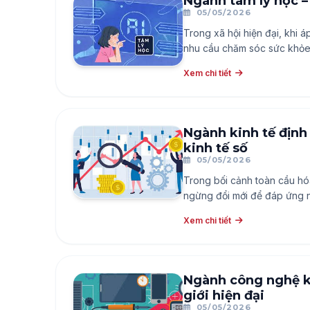
Ngành tâm lý học – 
05/05/2026
Trong xã hội hiện đại, khi 
nhu cầu chăm sóc sức khỏe 
lý học ra đời nhằm nghiên c
Xem chi tiết
phần nâng cao chất lượng 
Ngành kinh tế định
kinh tế số
05/05/2026
Trong bối cảnh toàn cầu hó
ngừng đổi mới để đáp ứng n
liền xu thế phát triển, ngà
Xem chi tiết
bật: Kinh tế Luật và Kinh tế 
bền vững.
Ngành công nghệ kỹ
giới hiện đại
05/05/2026