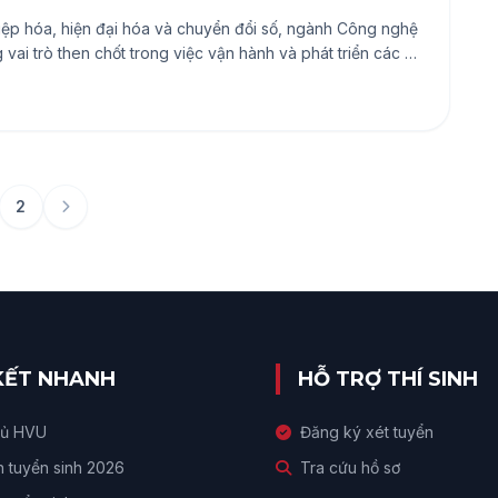
ệp hóa, hiện đại hóa và chuyển đổi số, ngành Công nghệ
 vai trò then chốt trong việc vận hành và phát triển các hệ
ừ điện năng, thiết bị điện tử đến các hệ thống tự động hóa
nh vực này. Đây là ngành học giàu tiềm năng, phù hợp với
ật và công nghệ.
2
 KẾT NHANH
HỖ TRỢ THÍ SINH
hủ HVU
Đăng ký xét tuyển
n tuyển sinh 2026
Tra cứu hồ sơ